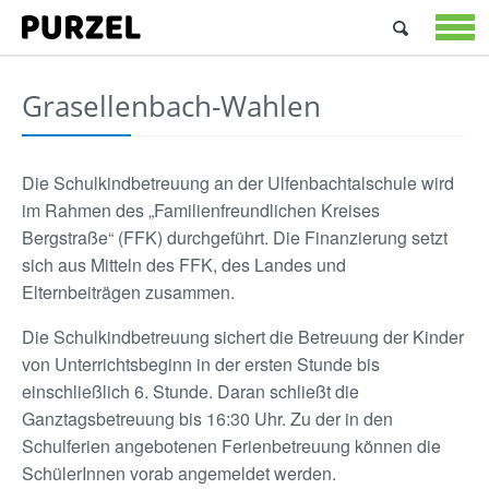
Suchen
nach:
STARTSEIT
ANGEBOTE
Grasellenbach-Wahlen
ÜBER
UNS
JOBS
Die Schulkindbetreuung an der Ulfenbachtalschule wird
&
im Rahmen des „Familienfreundlichen Kreises
PRAKTIKA
Bergstraße“ (FFK) durchgeführt. Die Finanzierung setzt
KONTAKT
sich aus Mitteln des FFK, des Landes und
Elternbeiträgen zusammen.
Die Schulkindbetreuung sichert die Betreuung der Kinder
von Unterrichtsbeginn in der ersten Stunde bis
einschließlich 6. Stunde. Daran schließt die
Ganztagsbetreuung bis 16:30 Uhr. Zu der in den
Schulferien angebotenen Ferienbetreuung können die
SchülerInnen vorab angemeldet werden.