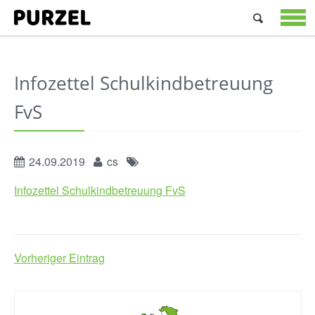
Suchen
nach:
STARTSEIT
ANGEBOTE
ÜBER
Infozettel Schulkindbetreuung
UNS
JOBS
FvS
&
PRAKTIKA
KONTAKT
24.09.2019
cs
Infozettel Schulkindbetreuung FvS
Vorheriger Eintrag