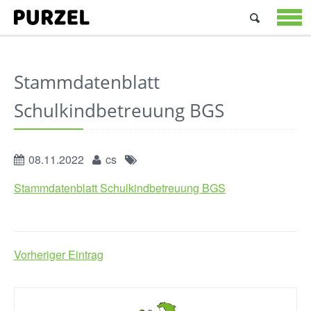
Suchen
nach:
STARTSEIT
ANGEBOTE
ÜBER
Stammdatenblatt
UNS
JOBS
Schulkindbetreuung BGS
&
PRAKTIKA
KONTAKT
08.11.2022
cs
Stammdatenblatt Schulkindbetreuung BGS
Vorheriger Eintrag